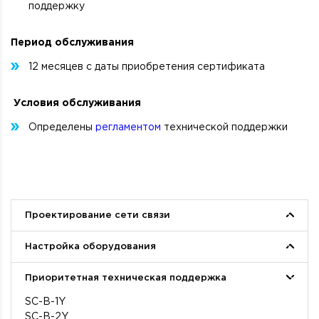
поддержку
Период обслуживания
12 месяцев с даты приобретения сертификата
Условия обслуживания
Определены
регламентом
технической поддержки
Проектирование сети связи
ND-N
Настройка оборудования
ND-PBX
ND-LAN
CNF-SL
Приоритетная техническая поддержка
ND-ON
CNF-ECCM
ND-V
CNF-SoftWLC
SC-B-1Y
ND-RP
CNF-SBC-3000
SC-B-2Y