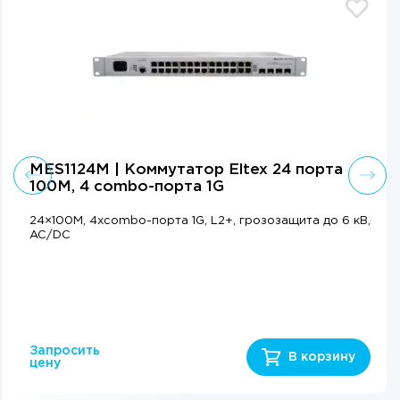
MES1124M | Коммутатор Eltex 24 порта
100М, 4 combo-порта 1G
24×100М, 4xcombo-порта 1G, L2+, грозозащита до 6 кВ,
AC/DC
Запросить
В корзину
цену