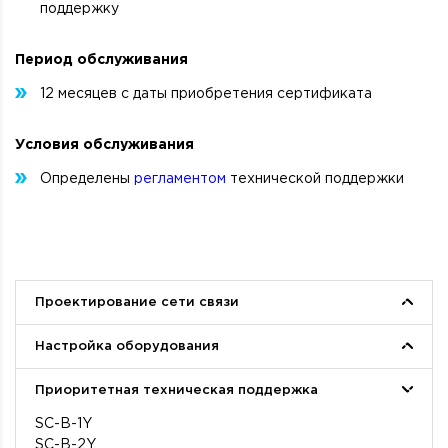
поддержку
Период обслуживания
12 месяцев с даты приобретения сертификата
Условия обслуживания
Определены
регламентом
технической поддержки
Проектирование сети связи
ND-N
Настройка оборудования
ND-PBX
ND-LAN
CNF-SL
Приоритетная техническая поддержка
ND-ON
CNF-ECCM
ND-V
CNF-SoftWLC
SC-B-1Y
ND-RP
CNF-SBC-3000
SC-B-2Y