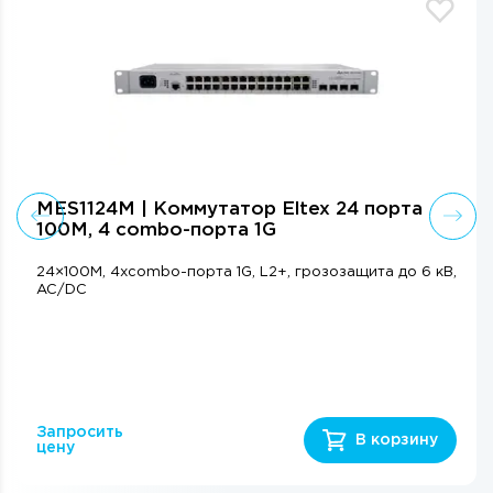
MES1124M | Коммутатор Eltex 24 порта
100М, 4 combo-порта 1G
24×100М, 4xcombo-порта 1G, L2+, грозозащита до 6 кВ,
AC/DC
Запросить
В корзину
цену