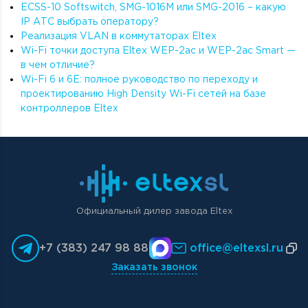
ECSS-10 Softswitch, SMG-1016M или SMG-2016 – какую
IP АТС выбрать оператору?
Реализация VLAN в коммутаторах Eltex
Wi-Fi точки доступа Eltex WEP-2ac и WEP-2ac Smart —
в чем отличие?
Wi-Fi 6 и 6E: полное руководство по переходу и
проектированию High Density Wi-Fi сетей на базе
контроллеров Eltex
Официальный дилер завода Eltex
+7 (383) 247 98 88
office@eltexsl.ru
Заказать звонок