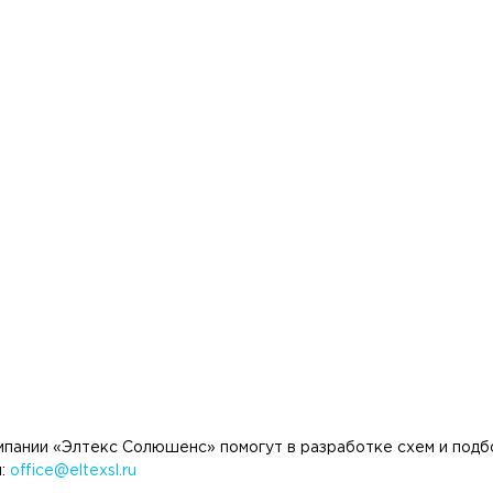
омпании «Элтекс Солюшенс» помогут в разработке схем и под
ы:
office@eltexsl.ru