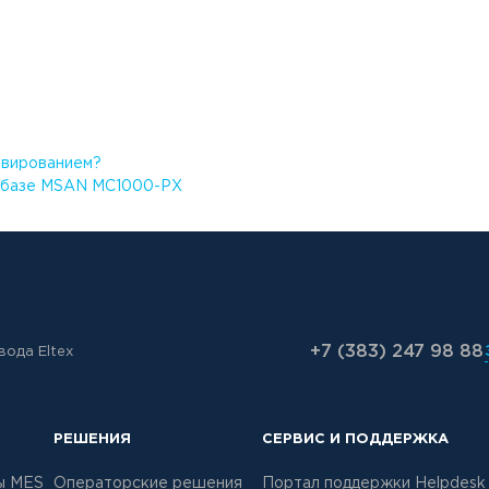
рвированием?
а базе MSAN MC1000-PX
+7 (383) 247 98 88
ода Eltex
РЕШЕНИЯ
СЕРВИС И ПОДДЕРЖКА
ы MES
Операторские решения
Портал поддержки Helpdesk