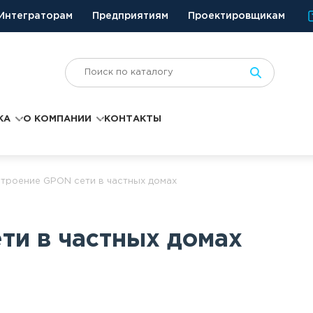
Интеграторам
Предприятиям
Проектировщикам
КА
О КОМПАНИИ
КОНТАКТЫ
троение GPON сети в частных домах
ти в частных домах