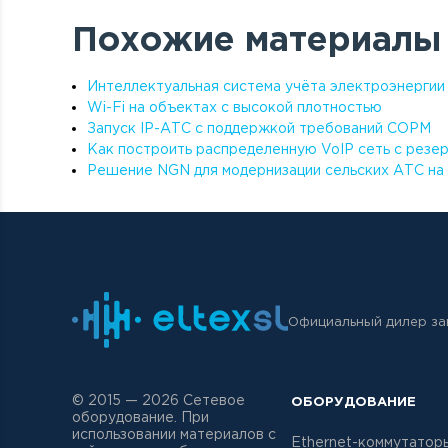
Похожие материалы
Интеллектуальная система учёта электроэнергии
Wi-Fi на объектах с высокой плотностью
Запуск IP-АТС с поддержкой требований СОРМ
Как построить распределенную VoIP сеть с резе
Решение NGN для модернизации сельских АТС н
Официальный дилер зав
© 2015 —
2026
Сетевое
ОБОРУДОВАНИЕ
оборудование. При
использовании материалов с
Ethernet-коммутатор