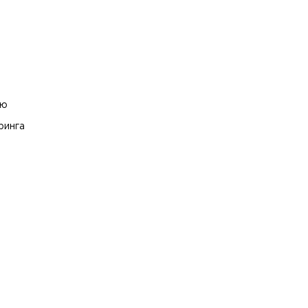
лю
ринга