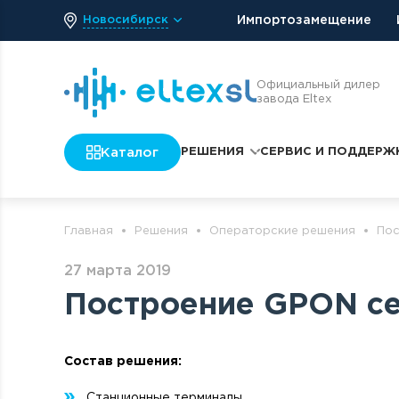
Новосибирск
Импортозамещение
Официальный дилер
завода Eltex
Каталог
РЕШЕНИЯ
СЕРВИС И ПОДДЕРЖ
Главная
Решения
Операторские решения
Пос
27 марта 2019
Построение GPON се
Состав решения:
Станционные терминалы