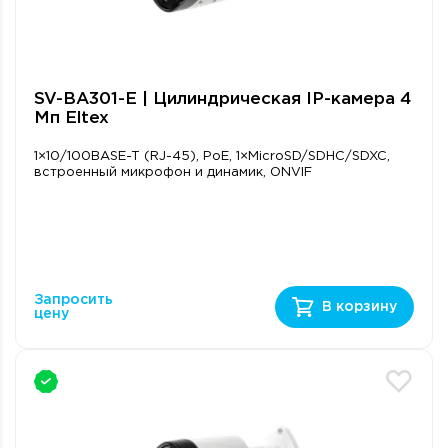
SV-BА301-E | Цилиндрическая IP-камера 4
Мп Eltex
1×10/100BASE-T (RJ-45), PoE, 1×MicroSD/SDHC/SDXC,
встроенный микрофон и динамик, ONVIF
Запросить
В корзину
цену