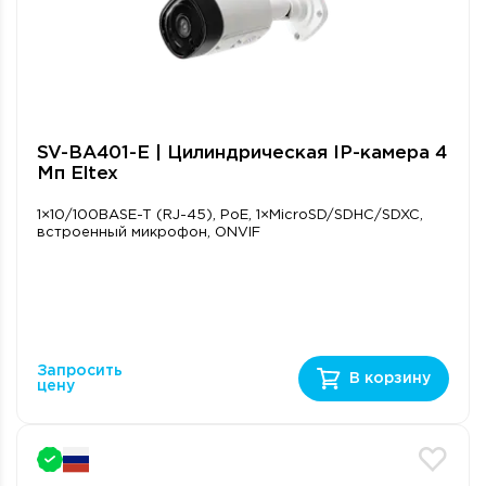
SV-BА401-E | Цилиндрическая IP-камера 4
Мп Eltex
1×10/100BASE-T (RJ-45), PoE, 1×MicroSD/SDHC/SDXC,
встроенный микрофон, ONVIF
Запросить
В корзину
цену