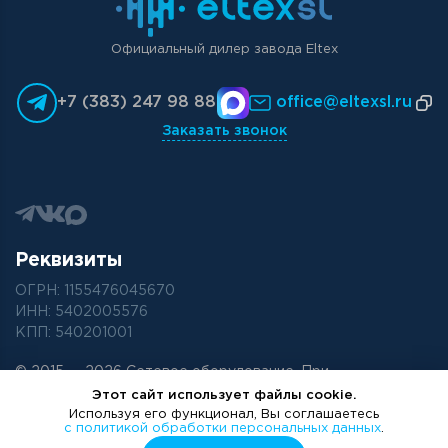
Официальный дилер завода Eltex
+7 (383) 247 98 88
office@eltexsl.ru
Заказать звонок
Реквизиты
ОГРН: 1155476045670
ИНН: 5402005576
КПП: 540201001
© 2015 —
2026
Сетевое оборудование. При
использовании материалов с сайта ссылка обязательна
Этот сайт использует файлы cookie.
Используя его функционал, Вы соглашаетесь
с политикой обработки персональных данных
.